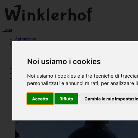
menu
Agriturismo
Appartamenti
Dolomiti
Plose
Sciliar
Noi usiamo i cookies
Colazione
Stagioni
Osteria contadina
Noi usiamo i cookies e altre tecniche di traccia
Contatti
personalizzati e annunci mirati, per analizzare il
Accetto
Rifiuto
Cambia le mie impostazi