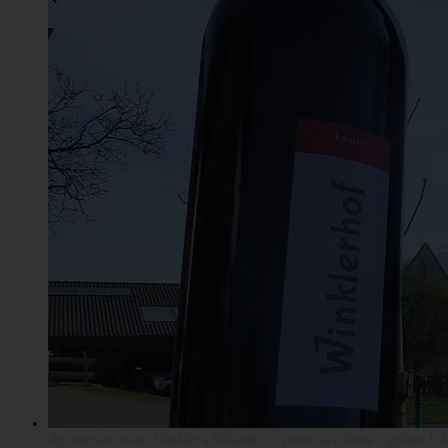
Agriturismo maso Winkler a Villandro – vivere la cultura e godere l’A